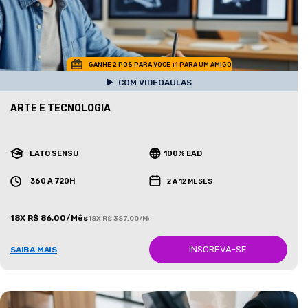
GANHE 2 POS PARA VOCE +1 PARA UM AMIGO
COM VIDEOAULAS
ARTE E TECNOLOGIA
LATO SENSU
100% EAD
360 A 720H
2 A 12 MESES
18X R$ 86,00/Mês
18X R$ 387,00/Mês
INSCREVA-SE
SAIBA MAIS