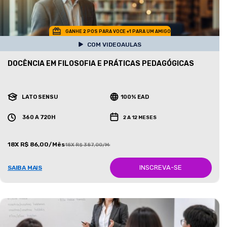
GANHE 2 POS PARA VOCE +1 PARA UM AMIGO
COM VIDEOAULAS
DOCÊNCIA EM FILOSOFIA E PRÁTICAS PEDAGÓGICAS
LATO SENSU
100% EAD
360 A 720H
2 A 12 MESES
18X R$ 86,00/Mês
18X R$ 387,00/Mês
INSCREVA-SE
SAIBA MAIS