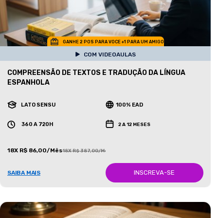
GANHE 2 POS PARA VOCE +1 PARA UM AMIGO
COM VIDEOAULAS
COMPREENSÃO DE TEXTOS E TRADUÇÃO DA LÍNGUA
ESPANHOLA
LATO SENSU
100% EAD
360 A 720H
2 A 12 MESES
18X R$ 86,00/Mês
18X R$ 387,00/Mês
INSCREVA-SE
SAIBA MAIS