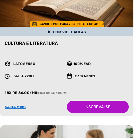
GANHE 2 POS PARA VOCE +1 PARA UM AMIGO
COM VIDEOAULAS
CULTURA E LITERATURA
LATO SENSU
100% EAD
360 A 720H
2 A 12 MESES
18X R$ 86,00/Mês
18X R$ 387,00/Mês
INSCREVA-SE
SAIBA MAIS