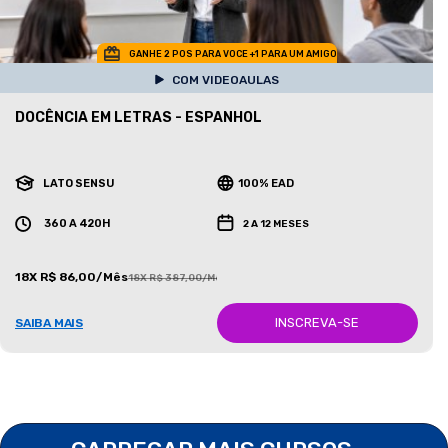
GANHE 2 POS PARA VOCE +1 PARA UM AMIGO
COM VIDEOAULAS
DOCÊNCIA EM LETRAS - ESPANHOL
LATO SENSU
100% EAD
360 A 420H
2 A 12 MESES
18X R$ 86,00/Mês
18X R$ 387,00/Mês
INSCREVA-SE
SAIBA MAIS