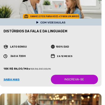
GANHE 2 POS PARA VOCE +1 PARA UM AMIGO
COM VIDEOAULAS
DISTÚRBIOS DA FALA E DA LINGUAGEM
LATO SENSU
100% EAD
360 A 720H
2 A 12 MESES
18X R$ 86,00/Mês
18X R$ 387,00/Mês
INSCREVA-SE
SAIBA MAIS