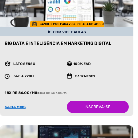
GANHE 2 POS PARA VOCE +1 PARA UM AMIGO
COM VIDEOAULAS
BIG DATA E INTELIGÊNCIA EM MARKETING DIGITAL
LATO SENSU
100% EAD
360 A 720H
2 A 12 MESES
18X R$ 86,00/Mês
18X R$ 387,00/Mês
INSCREVA-SE
SAIBA MAIS