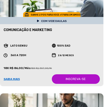
GANHE 2 POS PARA VOCE +1 PARA UM AMIGO
COM VIDEOAULAS
COMUNICAÇÃO E MARKETING
LATO SENSU
100% EAD
360 A 720H
2 A 12 MESES
18X R$ 86,00/Mês
18X R$ 387,00/Mês
INSCREVA-SE
SAIBA MAIS