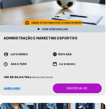
GANHE 2 POS PARA VOCE +1 PARA UM AMIGO
COM VIDEOAULAS
ADMINISTRAÇÃO E MARKETING ESPORTIVO
LATO SENSU
100% EAD
360 A 720H
2 A 12 MESES
18X R$ 86,00/Mês
18X R$ 387,00/Mês
INSCREVA-SE
SAIBA MAIS