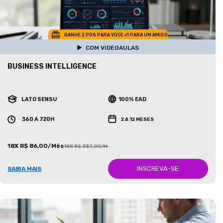
GANHE 2 POS PARA VOCE +1 PARA UM AMIGO
COM VIDEOAULAS
BUSINESS INTELLIGENCE
LATO SENSU
100% EAD
360 A 720H
2 A 12 MESES
18X R$ 86,00/Mês
18X R$ 387,00/Mês
INSCREVA-SE
SAIBA MAIS