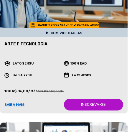
GANHE 2 POS PARA VOCE +1 PARA UM AMIGO
COM VIDEOAULAS
ARTE E TECNOLOGIA
LATO SENSU
100% EAD
360 A 720H
2 A 12 MESES
18X R$ 86,00/Mês
18X R$ 387,00/Mês
INSCREVA-SE
SAIBA MAIS