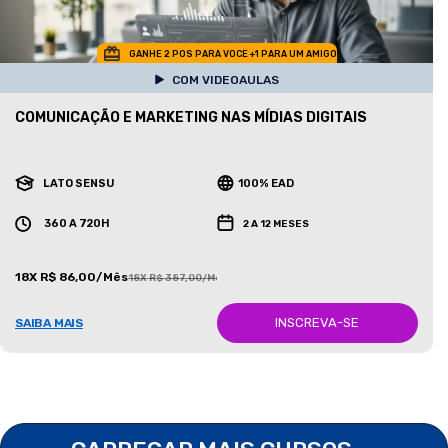
GANHE 2 POS PARA VOCE +1 PARA UM AMIGO
COM VIDEOAULAS
COMUNICAÇÃO E MARKETING NAS MÍDIAS DIGITAIS
LATO SENSU
100% EAD
360 A 720H
2 A 12 MESES
18X R$ 86,00/Mês
18X R$ 387,00/Mês
INSCREVA-SE
SAIBA MAIS