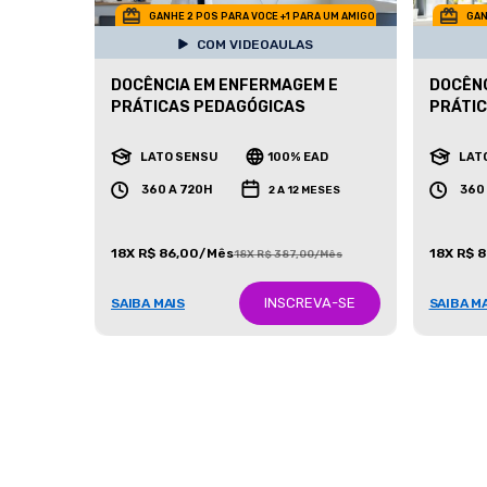
GANHE 2 POS PARA VOCE +1 PARA UM AMIGO
GAN
COM VIDEOAULAS
DOCÊNCIA EM ENFERMAGEM E
DOCÊNC
PRÁTICAS PEDAGÓGICAS
PRÁTI
LATO SENSU
100% EAD
LAT
360 A 720H
360
2 A 12 MESES
18X R$ 86,00/Mês
18X R$ 
18X R$ 387,00/Mês
INSCREVA-SE
SAIBA MAIS
SAIBA M