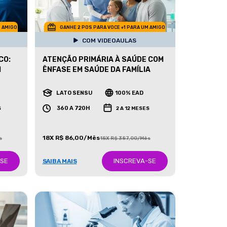
M AMIGO
GANHE 2 POS PARA VOCE +1 PARA UM AMIGO
COM VIDEOAULAS
CO:
ATENÇÃO PRIMÁRIA À SAÚDE COM
I
ÊNFASE EM SAÚDE DA FAMÍLIA
LATO SENSU
100% EAD
360 A 720H
S
2 A 12 MESES
18X R$ 86,00/Mês
s
18X R$ 387,00/Mês
-SE
INSCREVA-SE
SAIBA MAIS