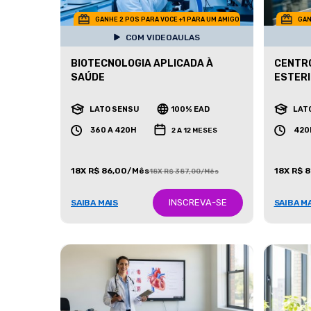
GANHE 2 POS PARA VOCE +1 PARA UM AMIGO
GAN
COM VIDEOAULAS
BIOTECNOLOGIA APLICADA À
CENTRO
SAÚDE
ESTERI
LATO SENSU
100% EAD
LAT
360 A 420H
420
2 A 12 MESES
18X R$ 86,00/Mês
18X R$ 
18X R$ 387,00/Mês
INSCREVA-SE
SAIBA MAIS
SAIBA M