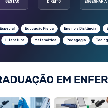
GESTÃO
DIREITO
ENGENHARIA
Especial
Educação Física
Ensino a Distância
Literatura
Matemática
Pedagogia
Teolog
RADUAÇÃO EM ENFE