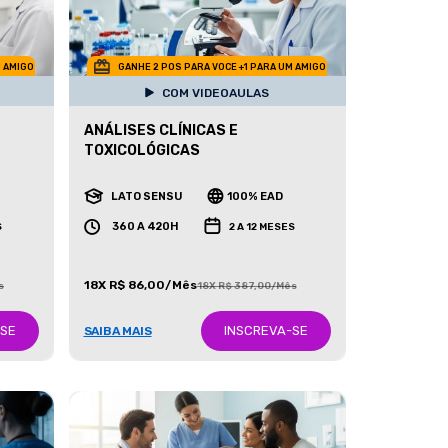
M AMIGO
GANHE 2 POS PARA VOCE +1 PARA UM AMIGO
COM VIDEOAULAS
ANÁLISES CLÍNICAS E
TOXICOLÓGICAS
LATO SENSU
100% EAD
360 A 420H
S
2 A 12 MESES
18X R$ 86,00/Mês
s
18X R$ 387,00/Mês
-SE
INSCREVA-SE
SAIBA MAIS