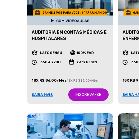
GANHE 2 POS PARA VOCE +1 PARA UM AMIGO
GAN
COM VIDEOAULAS
AUDITORIA EM CONTAS MÉDICAS E
AUDITO
HOSPITALARES
ENFER
LATO SENSU
100% EAD
LAT
360 A 720H
360
2 A 12 MESES
18X R$ 86,00/Mês
15X R$ 
18X R$ 387,00/Mês
INSCREVA-SE
SAIBA MAIS
SAIBA M