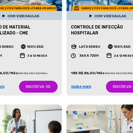
HE 2 POS PARA VOCE +1 PARA UM AMIGO
GANHE 2 POS PARA VOCE +1 PARA U
COM VIDEOAULAS
COM VIDEOAULAS
 DE MATERIAL
CONTROLE DE INFECÇÃO
LIZADO - CME
HOSPITALAR
O SENSU
100% EAD
LATO SENSU
100% EAD
H
360 A 720H
3 A 12 MESES
2 A 12 MESE
86,00/Mês
18X R$ 86,00/Mês
18X R$ 387,00/Mês
18X R$ 387,00/Mê
INSCREVA-SE
INSCREVA
AIS
SAIBA MAIS