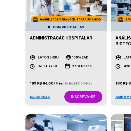
GANHE 2 POS PARA VOCE +1 PARA UM AMIGO
GAN
COM VIDEOAULAS
ADMINISTRAÇÃO HOSPITALAR
ANÁLIS
BIOTE
LATO SENSU
100% EAD
LAT
360 A 720H
420
2 A 12 MESES
18X R$ 86,00/Mês
18X R$ 
18X R$ 387,00/Mês
INSCREVA-SE
SAIBA MAIS
SAIBA M