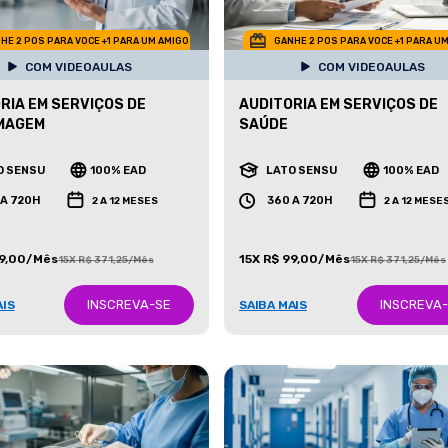
HE 2 POS PARA VOCE +1 PARA UM AMIGO
GANHE 2 POS PARA VOCE +1 PARA U
COM VIDEOAULAS
COM VIDEOAULAS
RIA EM SERVIÇOS DE
AUDITORIA EM SERVIÇOS DE
MAGEM
SAÚDE
O SENSU
100% EAD
LATO SENSU
100% EAD
 A 720H
360 A 720H
2 A 12 MESES
2 A 12 MESE
99,00/Mês
15X R$ 99,00/Mês
15X R$ 371,25/Mês
15X R$ 371,25/Mês
INSCREVA-SE
INSCREVA
AIS
SAIBA MAIS