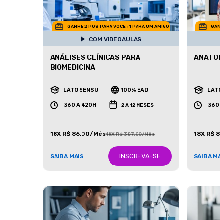
GANHE 2 POS PARA VOCE +1 PARA UM AMIGO
GAN
COM VIDEOAULAS
ANÁLISES CLÍNICAS PARA
ANATO
BIOMEDICINA
LATO SENSU
100% EAD
LAT
360 A 420H
360
2 A 12 MESES
18X R$ 86,00/Mês
18X R$ 
18X R$ 387,00/Mês
INSCREVA-SE
SAIBA MAIS
SAIBA M