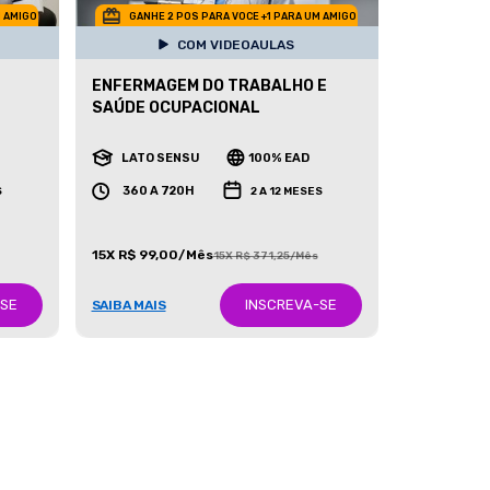
M AMIGO
GANHE 2 POS PARA VOCE +1 PARA UM AMIGO
COM VIDEOAULAS
ENFERMAGEM DO TRABALHO E
SAÚDE OCUPACIONAL
LATO SENSU
100% EAD
360 A 720H
S
2 A 12 MESES
15X R$ 99,00/Mês
15X R$ 371,25/Mês
-SE
INSCREVA-SE
SAIBA MAIS