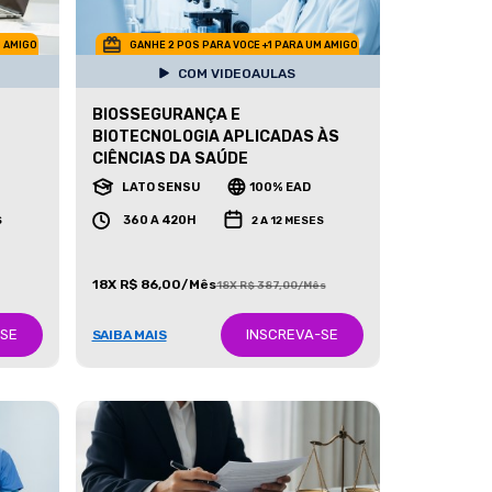
M AMIGO
GANHE 2 POS PARA VOCE +1 PARA UM AMIGO
COM VIDEOAULAS
BIOSSEGURANÇA E
BIOTECNOLOGIA APLICADAS ÀS
CIÊNCIAS DA SAÚDE
LATO SENSU
100% EAD
360 A 420H
S
2 A 12 MESES
18X R$ 86,00/Mês
18X R$ 387,00/Mês
-SE
INSCREVA-SE
SAIBA MAIS