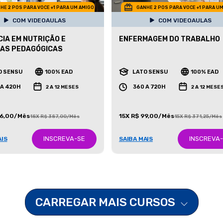
HE 2 POS PARA VOCE +1 PARA UM AMIGO
GANHE 2 POS PARA VOCE +1 PARA U
COM VIDEOAULAS
COM VIDEOAULAS
IA EM NUTRIÇÃO E
ENFERMAGEM DO TRABALHO
CAS PEDAGÓGICAS
O SENSU
100% EAD
LATO SENSU
100% EAD
 A 420H
360 A 720H
2 A 12 MESES
2 A 12 MESE
86,00/Mês
15X R$ 99,00/Mês
18X R$ 387,00/Mês
15X R$ 371,25/Mês
INSCREVA-SE
INSCREVA
AIS
SAIBA MAIS
CARREGAR MAIS CURSOS