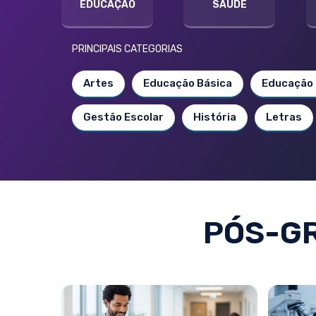
EDUCAÇÃO
SAÚDE
PRINCIPAIS CATEGORIAS
Artes
Educação Básica
Educação 
Gestão Escolar
História
Letras
PÓS-G