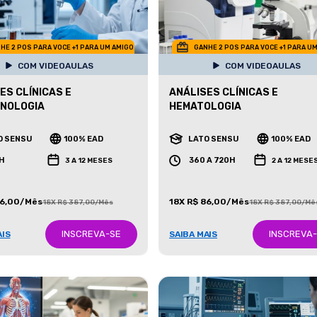
HE 2 POS PARA VOCE +1 PARA UM AMIGO
GANHE 2 POS PARA VOCE +1 PARA U
COM VIDEOAULAS
COM VIDEOAULAS
ES CLÍNICAS E
ANÁLISES CLÍNICAS E
CNOLOGIA
HEMATOLOGIA
O SENSU
100% EAD
LATO SENSU
100% EAD
H
360 A 720H
3 A 12 MESES
2 A 12 MESE
86,00/Mês
18X R$ 86,00/Mês
18X R$ 387,00/Mês
18X R$ 387,00/Mê
INSCREVA-SE
INSCREVA
AIS
SAIBA MAIS