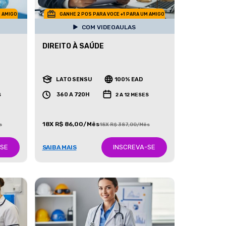
M AMIGO
GANHE 2 POS PARA VOCE +1 PARA UM AMIGO
COM VIDEOAULAS
DIREITO À SAÚDE
LATO SENSU
100% EAD
360 A 720H
S
2 A 12 MESES
18X R$ 86,00/Mês
s
18X R$ 387,00/Mês
-SE
INSCREVA-SE
SAIBA MAIS