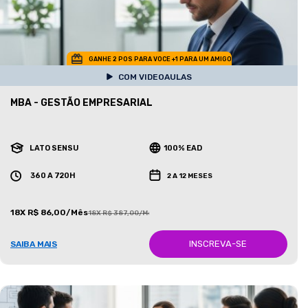
GANHE 2 POS PARA VOCE +1 PARA UM AMIGO
COM VIDEOAULAS
MBA - GESTÃO EMPRESARIAL
LATO SENSU
100% EAD
360 A 720H
2 A 12 MESES
18X R$ 86,00/Mês
18X R$ 387,00/Mês
INSCREVA-SE
SAIBA MAIS