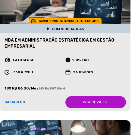
GANHE 2 POS PARA VOCE +1 PARA UM AMIGO
COM VIDEOAULAS
MBA EM ADMINISTRAÇÃO ESTRATÉGICA EM GESTÃO
EMPRESARIAL
LATO SENSU
100% EAD
360 A 720H
2 A 12 MESES
18X R$ 86,00/Mês
18X R$ 387,00/Mês
INSCREVA-SE
SAIBA MAIS