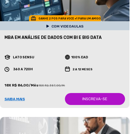
GANHE 2 POS PARA VOCE +1 PARA UM AMIGO
COM VIDEOAULAS
MBA EM ANÁLISE DE DADOS COM BI E BIG DATA
LATO SENSU
100% EAD
360 A 720H
2 A 12 MESES
18X R$ 86,00/Mês
18X R$ 387,00/Mês
INSCREVA-SE
SAIBA MAIS