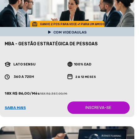
GANHE 2 POS PARA VOCE +1 PARA UM AMIGO
COM VIDEOAULAS
MBA - GESTÃO ESTRATÉGICA DE PESSOAS
LATO SENSU
100% EAD
360 A 720H
2 A 12 MESES
18X R$ 86,00/Mês
18X R$ 387,00/Mês
INSCREVA-SE
SAIBA MAIS