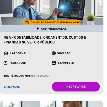
GANHE 2 POS PARA VOCE +1 PARA UM AMIGO
COM VIDEOAULAS
MBA - CONTABILIDADE: ORÇAMENTOS, CUSTOS E
FINANÇAS NO SETOR PÚBLICO
LATO SENSU
100% EAD
360 A 720H
2 A 12 MESES
18X R$ 86,00/Mês
18X R$ 387,00/Mês
INSCREVA-SE
SAIBA MAIS