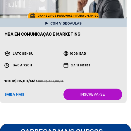
GANHE 2 POS PARA VOCE +1 PARA UM AMIGO
COM VIDEOAULAS
MBA EM COMUNICAÇÃO E MARKETING
LATO SENSU
100% EAD
360 A 720H
2 A 12 MESES
18X R$ 86,00/Mês
18X R$ 387,00/Mês
INSCREVA-SE
SAIBA MAIS