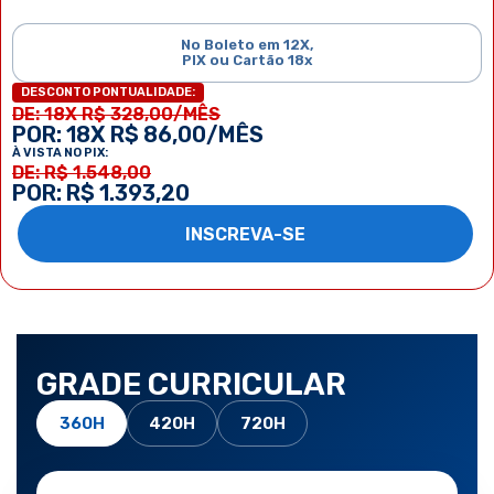
No Boleto em 12X,
PIX ou Cartão 18x
DESCONTO PONTUALIDADE:
DE: 18X R$ 328,00/MÊS
POR: 18X R$ 86,00/MÊS
À VISTA NO PIX:
DE: R$ 1.548,00
POR: R$ 1.393,20
INSCREVA-SE
GRADE CURRICULAR
360H
420H
720H